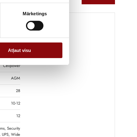
Mārketings
9 kg
Atļaut visu
17.5x12.5 cm
Cellpower
AGM
28
10-12
12
ms, Security
, UPS, Wide