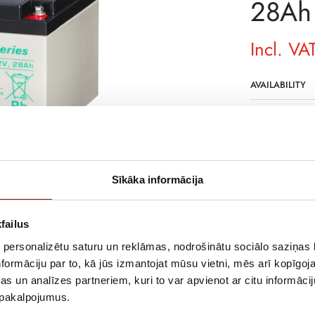
28Ah
Incl. VA
AVAILABILITY
SKU
MANUFACTURE
DELIVERY TIME
Sīkāka informācija
NOT IN STOCK
DESCRIPTION
failus
The batteries m
 personalizētu saturu un reklāmas, nodrošinātu sociālo saziņas l
acid batteries 
formāciju par to, kā jūs izmantojat mūsu vietni, mēs arī kopīgo
their sides) for
s un analīzes partneriem, kuri to var apvienot ar citu informācij
u pakalpojumus.