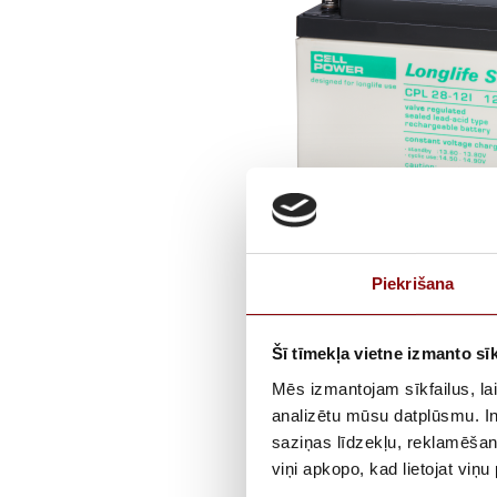
Piekrišana
Šī tīmekļa vietne izmanto sīk
Mēs izmantojam sīkfailus, lai
analizētu mūsu datplūsmu. In
saziņas līdzekļu, reklamēšana
viņi apkopo, kad lietojat viņ