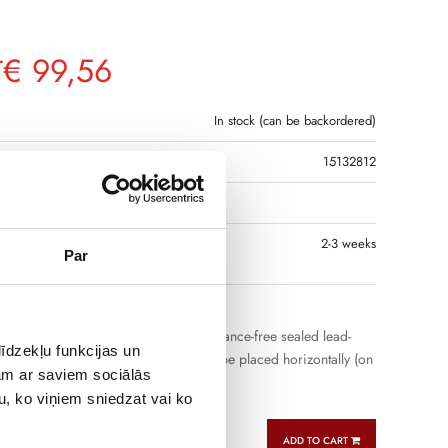
€
99,56
T
In stock (can be backordered)
15132812
R CODE
 IF THE PRODUCT IS
2-3 weeks
Par
 IN RIGA
anufactured by Cellpower are maintenance-free sealed lead-
īdzekļu funkcijas un
with immobilized electrolyte. They can be placed horizontally (on
jam ar saviem sociālās
 operation.
u, ko viņiem sniedzat vai ko
ADD TO CART