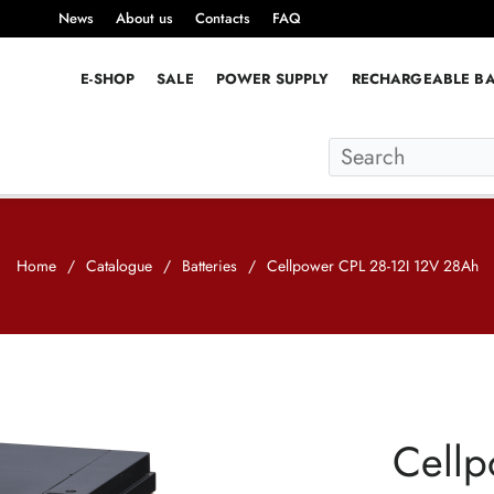
News
About us
Contacts
FAQ
E-SHOP
SALE
POWER SUPPLY
RECHARGEABLE BA
Home
/
Catalogue
/
Batteries
/
Cellpower CPL 28-12I 12V 28Ah
Cellp