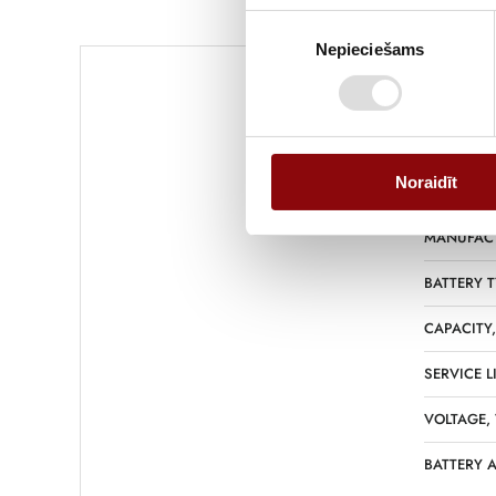
Piekrišanas
Nepieciešams
izvēle
WEIGHT
Noraidīt
DIMENSIO
MANUFAC
BATTERY T
CAPACITY
SERVICE L
VOLTAGE,
BATTERY 