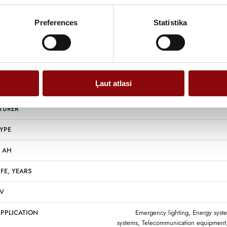
Preferences
Statistika
Information
Ļaut atlasi
NS
16.6x
TURER
YPE
, AH
IFE, YEARS
 V
APPLICATION
Emergency lighting, Energy syste
systems, Telecommunication equipment