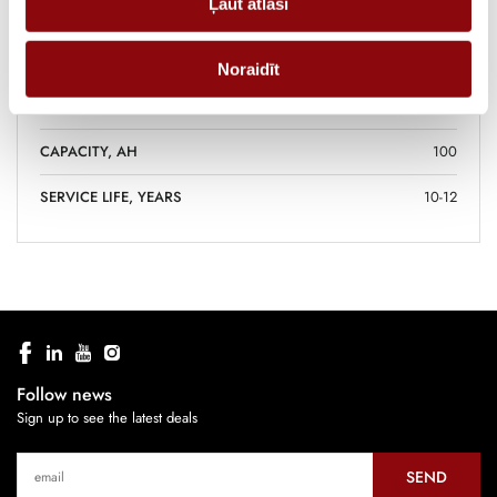
Ļaut atlasi
systems, Security systems,
Telecommunication equipment,
UPS, Wide range of applications
Noraidīt
BATTERY TYPE
AGM
CAPACITY, AH
100
SERVICE LIFE, YEARS
10-12
Follow news
Sign up to see the latest deals
SEND