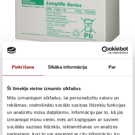
Cellpower CPL 100-12
Piekrišana
Sīkāka informācija
Par
12V 100Ah
€
233,07
Incl. VAT
Šī tīmekļa vietne izmanto sīkfailus
Mēs izmantojam sīkfailus, lai personalizētu saturu un
reklāmas, nodrošinātu sociālo saziņas līdzekļu funkcijas
AVAILABILITY
Available on backorder
un analizētu mūsu datplūsmu. Informāciju par to, kā jūs
SKU
15131015
izmantojat mūsu vietni, mēs arī kopīgojam ar saviem
sociālās saziņas līdzekļu, reklamēšanas un analīzes
MANUFACTURER CODE
CPL 100-12
partneriem, kuri to var apvienot ar citu informāciju, ko