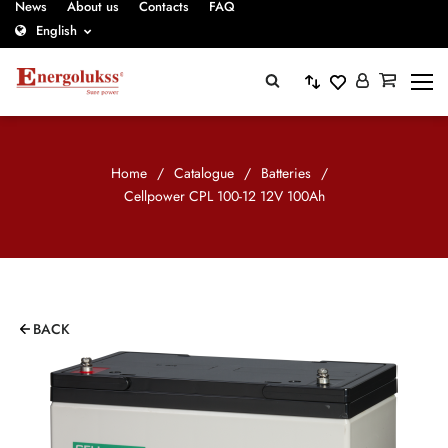
News
About us
Contacts
FAQ
English
Home
/
Catalogue
/
Batteries
/
Cellpower CPL 100-12 12V 100Ah
BACK