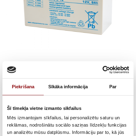
Cellpower CPC 9-12 12V
9Ah
Piekrišana
Sīkāka informācija
Par
€
25,28
Incl. VAT
Šī tīmekļa vietne izmanto sīkfailus
AVAILABILITY
Only 1 left in stock
Mēs izmantojam sīkfailus, lai personalizētu saturu un
reklāmas, nodrošinātu sociālo saziņas līdzekļu funkcijas
SKU
15130912
un analizētu mūsu datplūsmu. Informāciju par to, kā jūs