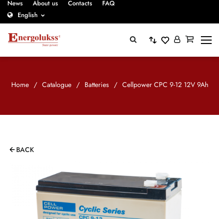
News
About us
Contacts
FAQ
English
Home
/
Catalogue
/
Batteries
/
Cellpower CPC 9-12 12V 9Ah
BACK