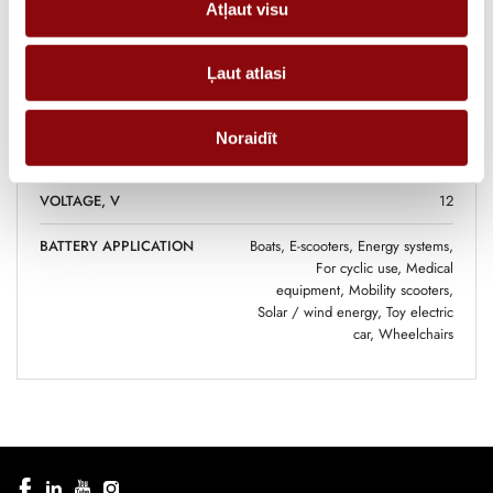
Atļaut visu
MANUFACTURER
Cellpower
BATTERY TYPE
AGM
Ļaut atlasi
CAPACITY, AH
9
Noraidīt
SERVICE LIFE, YEARS
līdz 600 cikliem
VOLTAGE, V
12
BATTERY APPLICATION
Boats, E-scooters, Energy systems,
For cyclic use, Medical
equipment, Mobility scooters,
Solar / wind energy, Toy electric
car, Wheelchairs