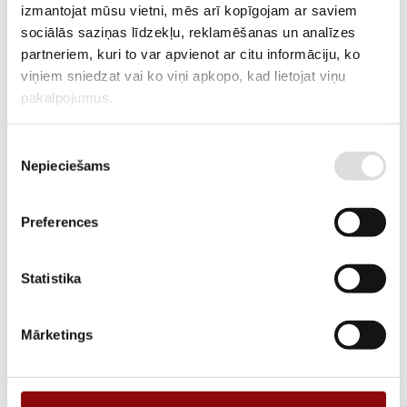
MANUFACTURER CODE
izmantojat mūsu vietni, mēs arī kopīgojam ar saviem
sociālās saziņas līdzekļu, reklamēšanas un analīzes
DELIVERY TIME IF THE PRODUCT
2-3 weeks
partneriem, kuri to var apvienot ar citu informāciju, ko
IS NOT IN STOCK IN RIGA
viņiem sniedzat vai ko viņi apkopo, kad lietojat viņu
pakalpojumus.
DESCRIPTION
The batteries manufactured by Cellpower are maintenance-free sealed
lead-acid batteries with immobilized electrolyte. They can be placed
Piekrišanas
Nepieciešams
horizontally (on their sides) for operation.
izvēle
Preferences
ADD TO CART
Statistika
Information
Mārketings
WEIGHT
2.8 kg
DIMENSIONS
15.1x6.5x10 cm