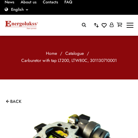
News
About us
Contacts
FAQ
English
Home
/
Catalogue
/
Carburetor with tap LT200, LTW80C, 301130710001
BACK