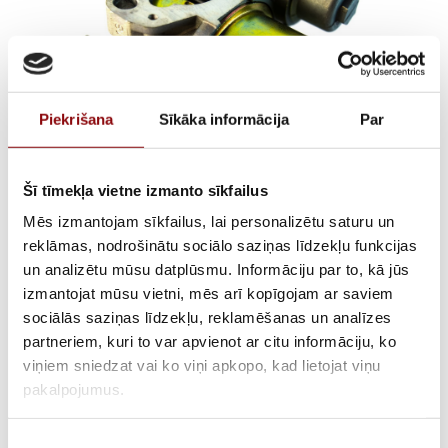
Piekrišana
Sīkāka informācija
Par
Šī tīmekļa vietne izmanto sīkfailus
Mēs izmantojam sīkfailus, lai personalizētu saturu un
Carburetor with tap
reklāmas, nodrošinātu sociālo saziņas līdzekļu funkcijas
un analizētu mūsu datplūsmu. Informāciju par to, kā jūs
LT200, LTW80C,
izmantojat mūsu vietni, mēs arī kopīgojam ar saviem
sociālās saziņas līdzekļu, reklamēšanas un analīzes
301130710001
partneriem, kuri to var apvienot ar citu informāciju, ko
viņiem sniedzat vai ko viņi apkopo, kad lietojat viņu
pakalpojumus.
AVAILABILITY
Available on backorder
Piekrišanas