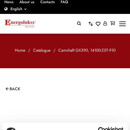
News
About us
Contacts
FAQ
English
Home
/
Catalogue
/
Camshaft GX390, 14100-Z5T-910
BACK