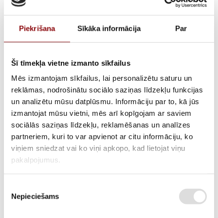
Piekrišana
Sīkāka informācija
Par
Šī tīmekļa vietne izmanto sīkfailus
Mēs izmantojam sīkfailus, lai personalizētu saturu un
reklāmas, nodrošinātu sociālo saziņas līdzekļu funkcijas
Camshaft GX390, 14100-
un analizētu mūsu datplūsmu. Informāciju par to, kā jūs
izmantojat mūsu vietni, mēs arī kopīgojam ar saviem
Z5T-910
sociālās saziņas līdzekļu, reklamēšanas un analīzes
partneriem, kuri to var apvienot ar citu informāciju, ko
viņiem sniedzat vai ko viņi apkopo, kad lietojat viņu
pakalpojumus.
AVAILABILITY
Available on backorder
SKU
211100780
Piekrišanas
Nepieciešams
izvēle
MANUFACTURER CODE
14100-Z5T-910