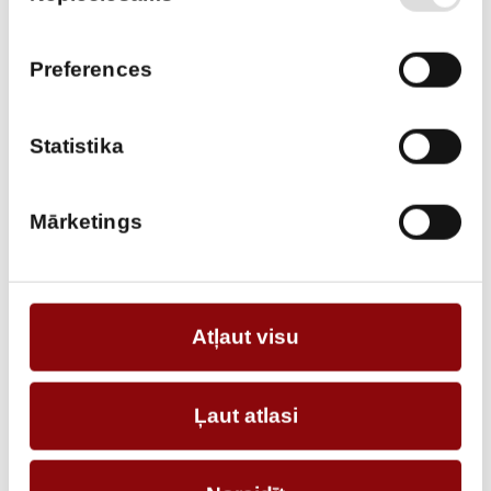
MANUFACTURER CODE
301051000000
Preferences
DELIVERY TIME IF THE PRODUCT
12 weeks
IS NOT IN STOCK IN RIGA
Statistika
DESCRIPTION
REQUEST AN OFFER
Mārketings
Information
Atļaut visu
DIMENSIONS
30x30x30 cm
MANUFACTURER
Energolukss
Ļaut atlasi