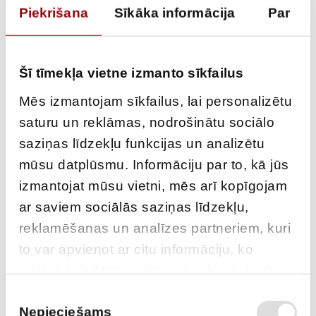
Piekrišana
Sīkāka informācija
Par
Šī tīmekļa vietne izmanto sīkfailus
Mēs izmantojam sīkfailus, lai personalizētu
saturu un reklāmas, nodrošinātu sociālo
saziņas līdzekļu funkcijas un analizētu
Air filter housing
mūsu datplūsmu. Informāciju par to, kā jūs
izmantojat mūsu vietni, mēs arī kopīgojam
LT1200CL,
ar saviem sociālās saziņas līdzekļu,
301051000000
reklamēšanas un analīzes partneriem, kuri
to var apvienot ar citu informāciju, ko
viņiem sniedzat vai ko viņi apkopo, kad
AVAILABILITY
Available on backorder
lietojat viņu pakalpojumus.
Piekrišanas
Nepieciešams
izvēle
SKU
211100066