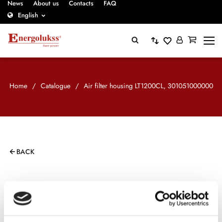
News
About us
Contacts
FAQ
English
Home
/
Catalogue
/
Air filter housing LT1200CL, 301051000000
BACK