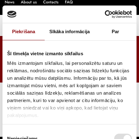
News
About us
Contacts
FAQ
English
Piekrišana
Sīkāka informācija
Par
Solar system kits with battery
backup
Šī tīmekļa vietne izmanto sīkfailus
Mēs izmantojam sīkfailus, lai personalizētu saturu un
Home
/
Catalogue
/
Solar energy
/
reklāmas, nodrošinātu sociālo saziņas līdzekļu funkcijas
Solar system kits with battery backup
un analizētu mūsu datplūsmu. Informāciju par to, kā jūs
izmantojat mūsu vietni, mēs arī kopīgojam ar saviem
sociālās saziņas līdzekļu, reklamēšanas un analīzes
partneriem, kuri to var apvienot ar citu informāciju, ko
viņiem sniedzat vai ko viņi apkopo, kad lietojat viņu
No products were found
pakalpojumus.
Piekrišanas
Nepieciešams