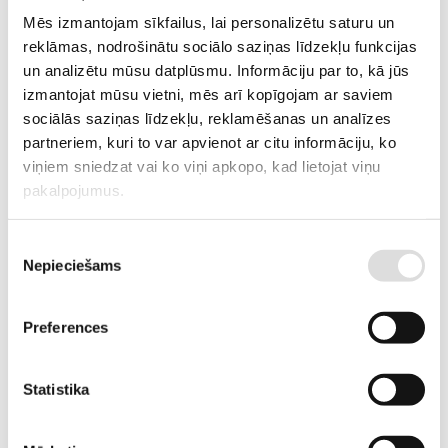
Mēs izmantojam sīkfailus, lai personalizētu saturu un
reklāmas, nodrošinātu sociālo saziņas līdzekļu funkcijas
NO 125 LĪDZ 3200A
un analizētu mūsu datplūsmu. Informāciju par to, kā jūs
izmantojat mūsu vietni, mēs arī kopīgojam ar saviem
Slodzes pārtraukšanas slēdži no 125A līdz 3200A.
sociālās saziņas līdzekļu, reklamēšanas un analīzes
partneriem, kuri to var apvienot ar citu informāciju, ko
viņiem sniedzat vai ko viņi apkopo, kad lietojat viņu
pakalpojumus.
Piekrišanas
Nepieciešams
izvēle
Preferences
Statistika
MODULĀRIE LĪDZ 160A
Modulārie slodzes pārtraukšanas slēdži līdz 160A.