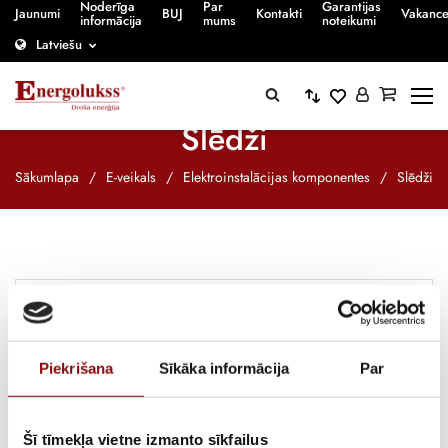
Noderīga
Par
Garantijas
Jaunumi
BUJ
Kontakti
Vakanc
informācija
mums
noteikumi
Latviešu
Slēdži
Sākumlapa
/
E-veikals
/
Elektroinstalācijas komponentes
/
Slēdži
Piekrišana
Sīkāka informācija
Par
Šī tīmekļa vietne izmanto sīkfailus