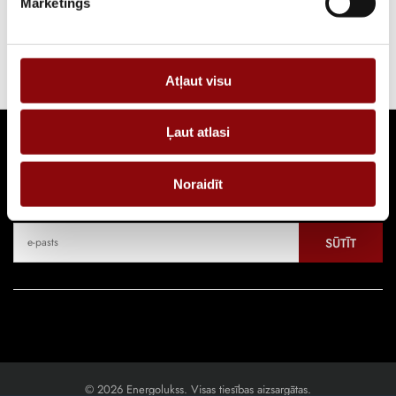
Mārketings
Atļaut visu
Ļaut atlasi
Seko jaunumiem
Noraidīt
Pieraksties, lai uzzinātu par jaunākajiem piedāvājumiem
SŪTĪT
© 2026 Energolukss. Visas tiesības aizsargātas.